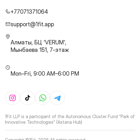
+77071371064
support@1fit.app
Алматы, БЦ 'VERUM',
Мынбаева 151, 7-этаж
Mon–Fri, 9:00 AM–6:00 PM
1Fit LLP is a participant of the Autonomous Cluster Fund “Park of
Innovative Technologies” (Astana Hub)
Copyright ©1Fit,
2026
All rights reserved
.