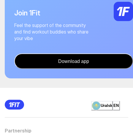
Join 1Fit
Feel the support of the community
and find workout buddies who share
your vibe
Download app
Uralsk
EN
Partnership