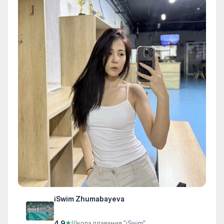
iSwim Zhumabayeva
4.9
★
Школа плавания "iSwim"