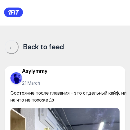
iSwim Zhumabayeva — Gym
Back to feed
←
Asylymmy
21 March
Состояние после плавания - это отдельный кайф, ни
на что не похоже 🫠