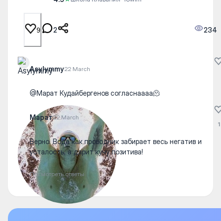
2
234
9
Asylymmy
22 March
@Марат Кудайбергенов согласнаааа🫠
Марат
22 March
1
Верно. Вода как проводник забирает весь негатив и
усталость, а дарит кучу позитива!
Посмотреть ответы