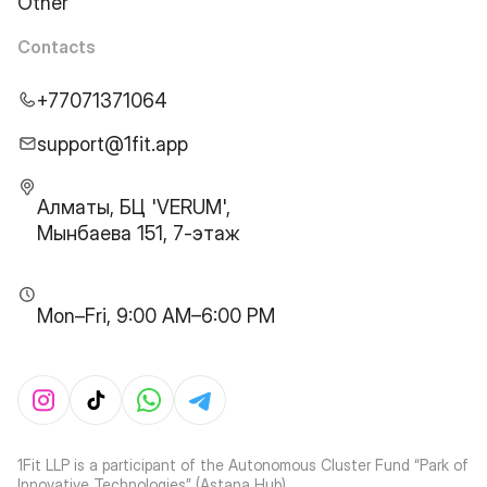
Other
Contacts
+77071371064
support@1fit.app
Алматы, БЦ 'VERUM',
Мынбаева 151, 7-этаж
Mon–Fri, 9:00 AM–6:00 PM
1Fit LLP is a participant of the Autonomous Cluster Fund “Park of
Innovative Technologies” (Astana Hub)