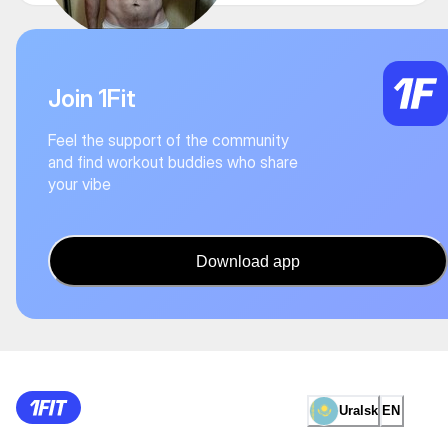
Join 1Fit
Feel the support of the community
and find workout buddies who share
your vibe
Download app
Uralsk
EN