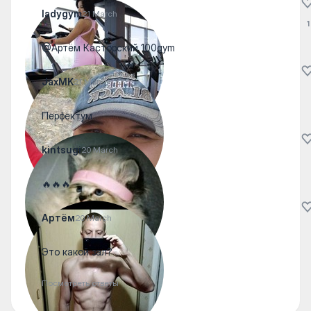
ladygym
21 March
1
@Артём Касторский 100gym
JaxMK
21 March
Перфектум
kintsugi
20 March
🔥🔥🔥
Артём
20 March
Это какой зал?
Посмотреть ответы