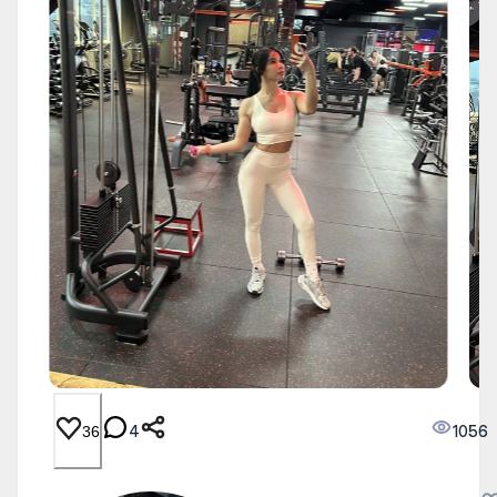
4
1056
36