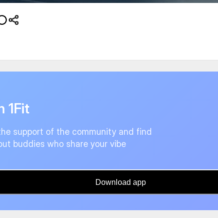
n 1Fit
the support of the community and find
ut buddies who share your vibe
Download app