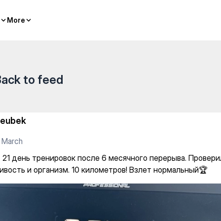
 после 6 месячного перерыва
More
More
ack to feed
leubek
 March
. 21 день тренировок после 6 месячного перерыва. Провери
ивость и организм. 10 километров! Взлет нормальный🏆