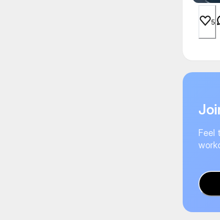
5
Joi
Feel 
worko