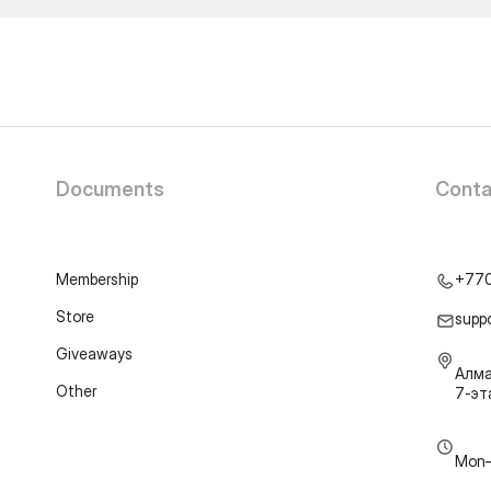
Documents
Conta
Membership
+77
Store
supp
Giveaways
Алма
Other
7-э
Mon–