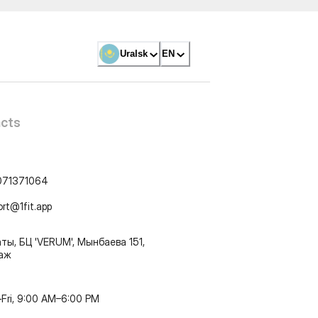
Uralsk
EN
cts
071371064
ort@1fit.app
ты, БЦ 'VERUM', Мынбаева 151,
таж
Fri, 9:00 AM–6:00 PM