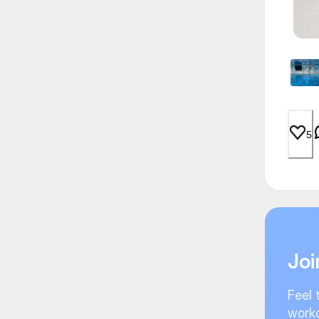
5
Joi
Feel 
worko