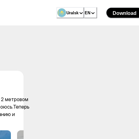
Uralsk
Uralsk
EN
EN
Download
Download
м 2 метровом
боюсь.Теперь
ванию и