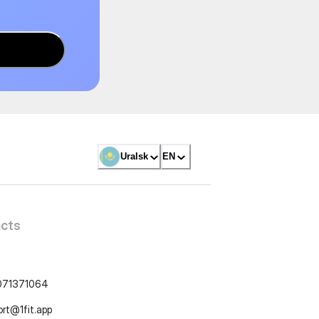
Uralsk
EN
cts
071371064
ort@1fit.app