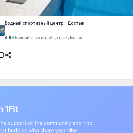
Водный спортивный центр - Достык
4.9
★
Водный спортивный центр - Достык
n 1Fit
the support of the community and find
ut buddies who share your vibe