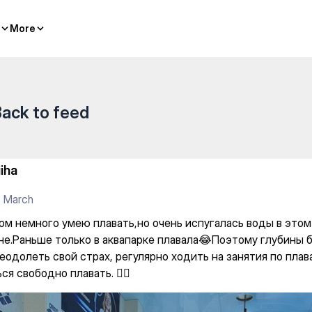
 Достык — Gym
More
More
ack to feed
iiha
 March
лом немного умею плавать,но очень испугалась воды в это
не.Раньше только в аквапарке плавала😂Поэтому глубины 
еодолеть свой страх, регулярно ходить на занятия по пла
ся свободно плавать. 🏊‍♀️