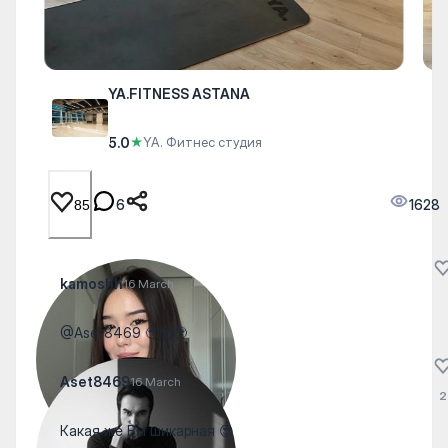
YA.FITNESS ASTANA
5.0
★
YA. Фитнес студия
6
1628
85
kamoshh
16 March
@Aset8469 🥹🥹🥹
Aset8469
16 March
2
Какая же Вы шикарная 😍