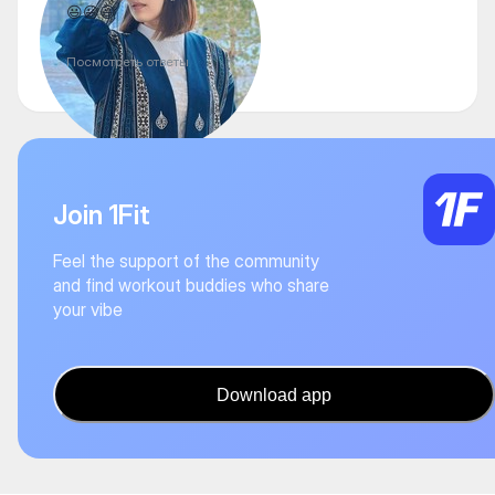
😃😃😃
Посмотреть ответы
Join 1Fit
Feel the support of the community
and find workout buddies who share
your vibe
Download app