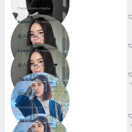
Посмотреть ответы
kamoshh
13 March
@_Raikhan_ 🫶🏻✨
kamoshh
13 March
@_Raikhan_ 🤣😚😚❤️
_Raikhan_
12 March
1
👍🏻👍🏻👍🏻👍🏻
Посмотреть ответы
_Raikhan_
12 March
1