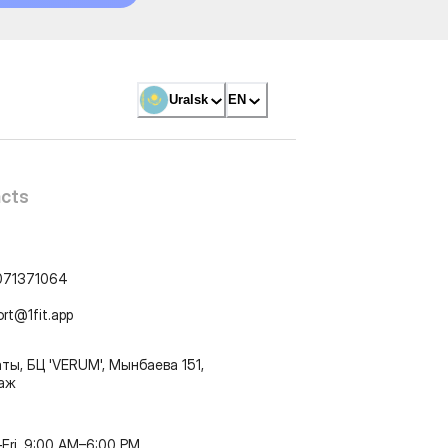
Uralsk
EN
cts
071371064
ort@1fit.app
ты, БЦ 'VERUM', Мынбаева 151,
таж
Fri, 9:00 AM–6:00 PM