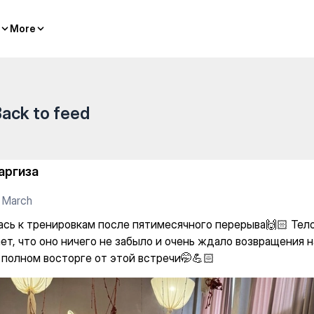
сле пятимесячного перерыва
More
More
ack to feed
аргиза
 March
ась к тренировкам после пятимесячного перерыва🙌🏻 Тел
ет, что оно ничего не забыло и очень ждало возвращения н
в полном восторге от этой встречи🤭💪🏻