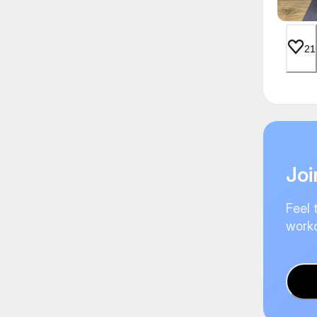
21
Joi
Feel 
worko