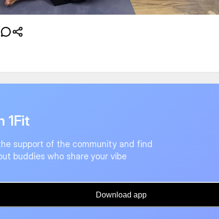
n 1Fit
the support of the community and find
ut buddies who share your vibe
Download app