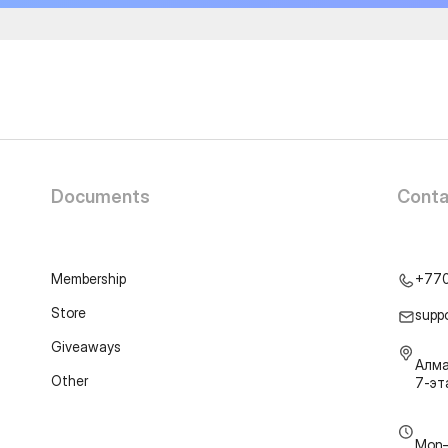
Documents
Conta
Membership
+77
Store
supp
Giveaways
Алма
Other
7-э
Mon–