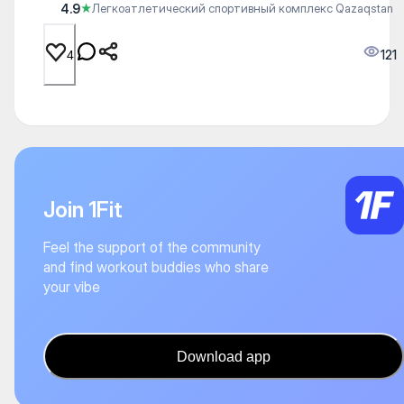
4.9
★
Легкоатлетический спортивный комплекс Qazaqstan
121
4
Join 1Fit
Feel the support of the community
and find workout buddies who share
your vibe
Download app