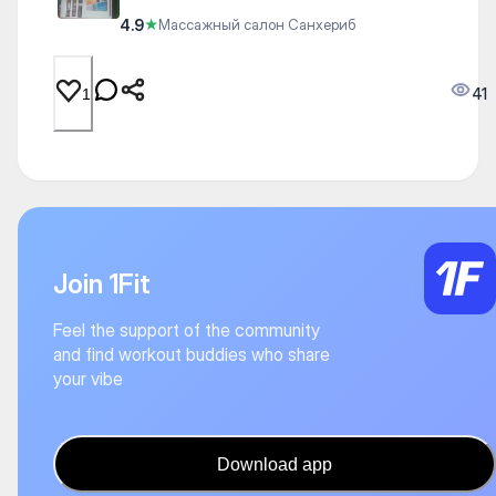
4.9
★
Массажный салон Санхериб
41
1
Join 1Fit
Feel the support of the community
and find workout buddies who share
your vibe
Download app