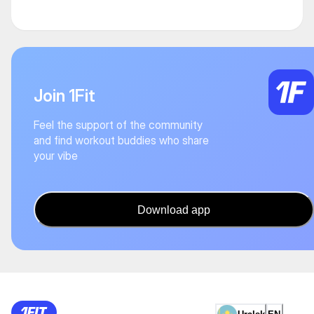
Join 1Fit
Feel the support of the community
and find workout buddies who share
your vibe
Download app