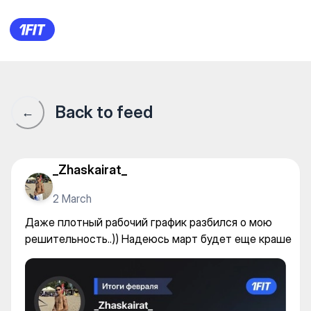
Даже плотный рабочий графи
Back to feed
←
_Zhaskairat_
2 March
Даже плотный рабочий график разбился о мою
решительность..)) Надеюсь март будет еще краше