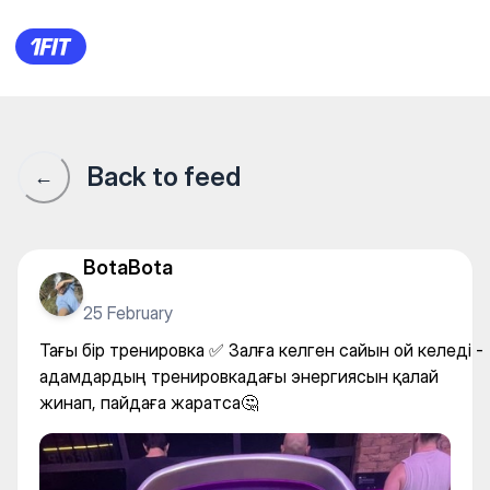
Underground Big на Мухамедх
Back to feed
←
BotaBota
25 February
Тағы бір тренировка ✅ Залға келген сайын ой келеді -
адамдардың тренировкадағы энергиясын қалай
жинап, пайдаға жаратса🤔