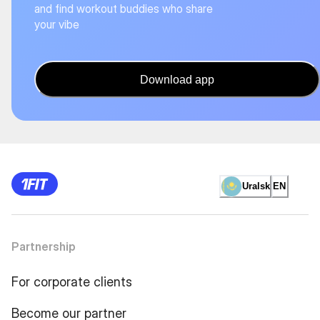
and find workout buddies who share
your vibe
Download app
Uralsk
EN
Partnership
For corporate clients
Become our partner