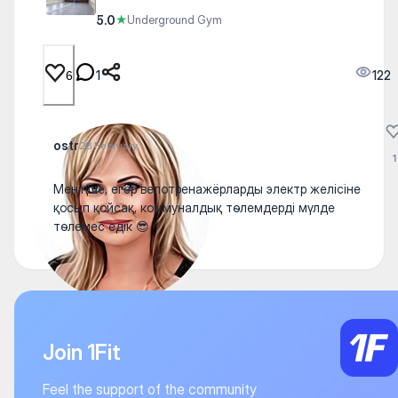
5.0
★
Underground Gym
1
122
6
ostr
28 February
1
Меніңше, егер велотренажёрларды электр желісіне
қосып қойсақ, коммуналдық төлемдерді мүлде
төлемес едік 😎
Join 1Fit
Feel the support of the community