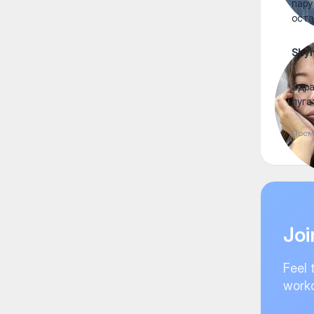
пару
оста
Shy
Здра
пуга
Посм
Joi
Feel 
worko