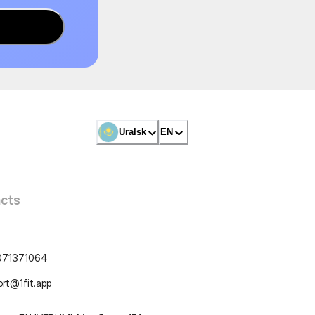
Uralsk
EN
cts
071371064
ort@1fit.app