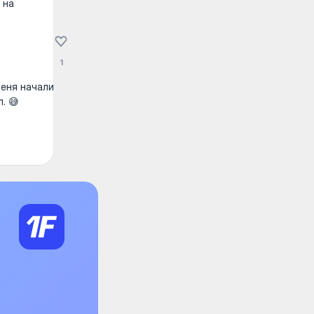
 на
1
меня начали
. 😅