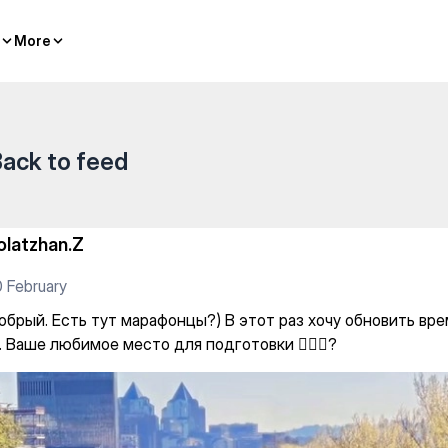
онцы?) В этот раз хочу обнов
More
More
ack to feed
olatzhan.Z
 February
брый. Есть тут марафонцы?) В этот раз хочу обновить врем
 Ваше любимое место для подготовки 🏃🏻‍♂️?