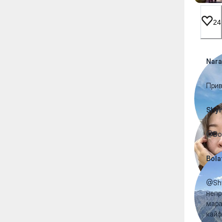
24
Nara
Прив
Shy
@Bol
Bola
@Shy
непр
мара
кайф