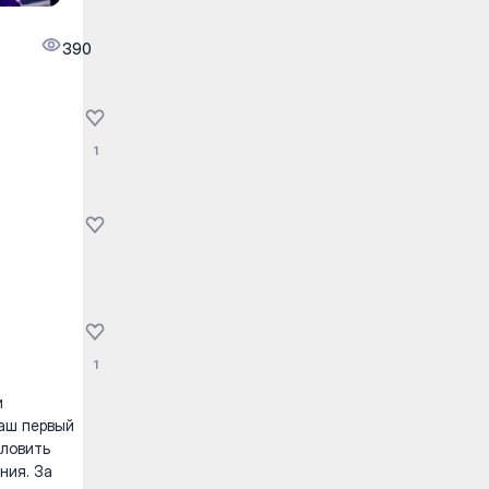
390
1
1
и
Ваш первый
 ловить
ния. За