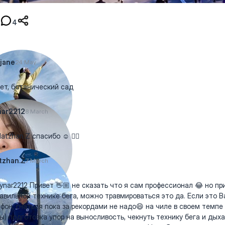
4
jane
24 May
ет, ботанический сад
nar2212
8 March
atzhan.Z спасибо ☺️ 👍🏻
tzhan.Z
7 March
nar2212 Привет 👋🏼 не сказать что я сам профессионал 😂 но пр
авильной технике бега, можно травмироваться это да. Если это 
фон, гнаться пока за рекордами не надо😄 на чиле в своем темпе
ы) подготовка упор на выносливость, чекнуть технику бега и дыха