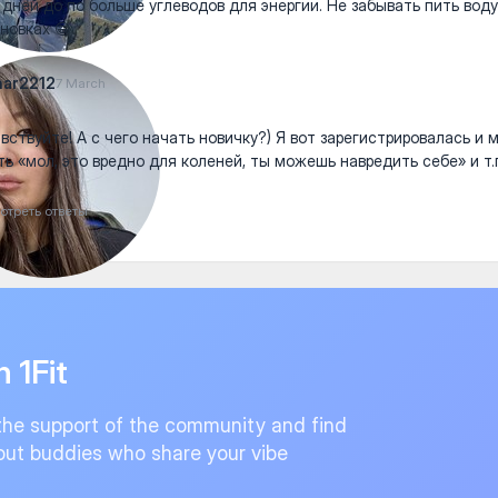
 дней до по больше углеводов для энергии. Не забывать пить воду
новках 😁
nar2212
7 March
вствуйте! А с чего начать новичку?) Я вот зарегистрировалась и 
ть «мол, это вредно для коленей, ты можешь навредить себе» и т.п
отреть ответы
n 1Fit
the support of the community and find
ut buddies who share your vibe