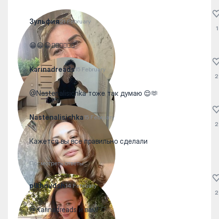
Зульфия
21 February
1
😁😁😁👍🏻👍🏻👍🏻
Karinadreads
15 February
2
@Nastenalisichka тоже так думаю 😌🫶
Nastenalisichka
15 February
2
Кажется вы все правильно сделали
Посмотреть ответы
plkhnvdsh
14 February
2
@Karinadreads и вам! 🤍