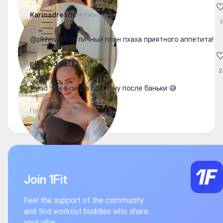
Karinadreads
14 February
1
@plkhnvdsh отличный план пхаха приятного аппетита!
plkhnvdsh
14 February
2
У нас тоже пицца по плану после баньки 😅
Посмотреть ответы
Join 1Fit
Feel the support of the community
and find workout buddies who share
your vibe