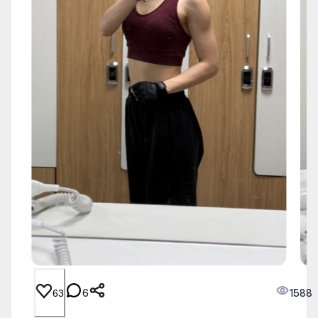
6
1588
63