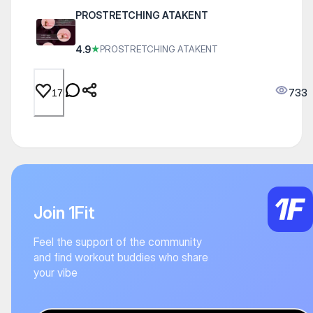
PROSTRETCHING ATAKENT
4.9
★
PROSTRETCHING ATAKENT
733
17
Join 1Fit
Feel the support of the community
and find workout buddies who share
your vibe