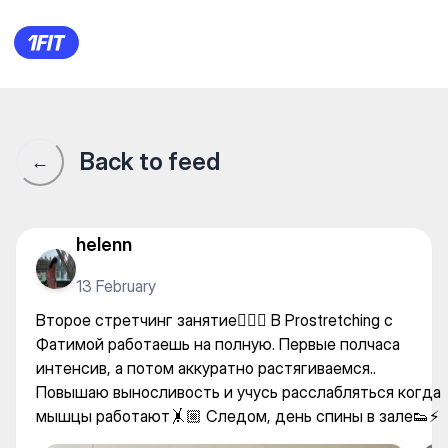
PROSTRETCHING ATAKENT — 
Back to feed
←
helenn
13 February
Второе стретчинг занятие🧘🏼‍♀️ В Prostretching с
Фатимой работаешь на полную. Первые полчаса
интенсив, а потом аккуратно растягиваемся..
Повышаю выносливость и учусь расслабляться когда
мышцы работают🤸🏼 Следом, день спины в зале👟⚡️