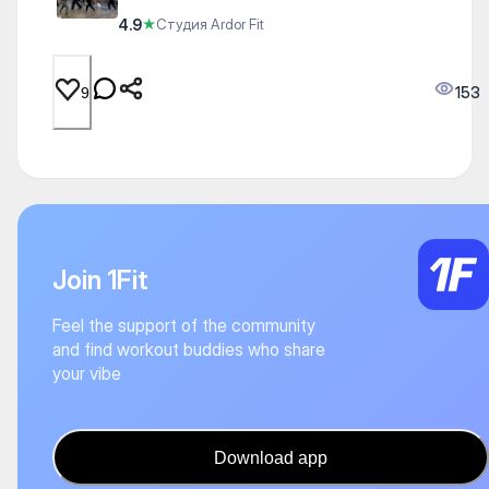
4.9
★
Студия Ardor Fit
153
9
Join 1Fit
Feel the support of the community
and find workout buddies who share
your vibe
Download app