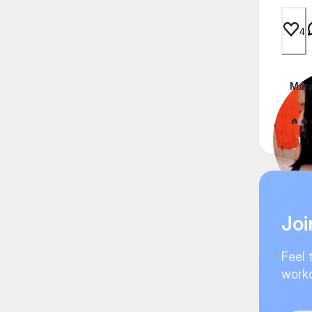
4
Mar
🔥🔥
Joi
Feel 
worko