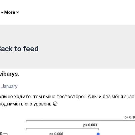
ыше тестостерон А вы и без м
More
More
ack to feed
eibarys.
 January
больше ходите, тем выше тестостерон А вы и без меня знае
поднимать его уровень 😉