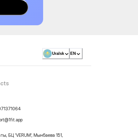
Uralsk
EN
cts
071371064
ort@1fit.app
ты, БЦ 'VERUM', Мынбаева 151,