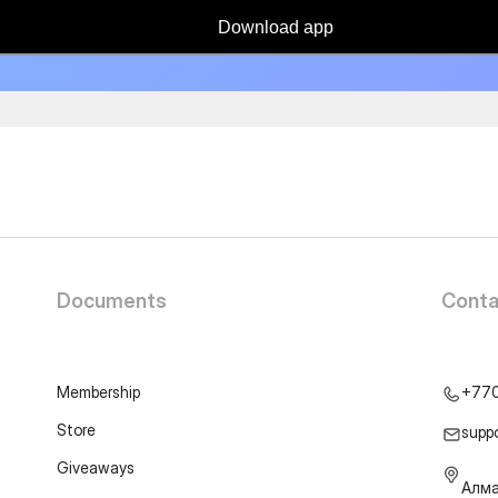
Download app
Documents
Conta
Membership
+77
Store
supp
Giveaways
Алма