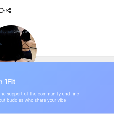
1
atovnaG
2 February
🔥
n 1Fit
the support of the community and find
ut buddies who share your vibe