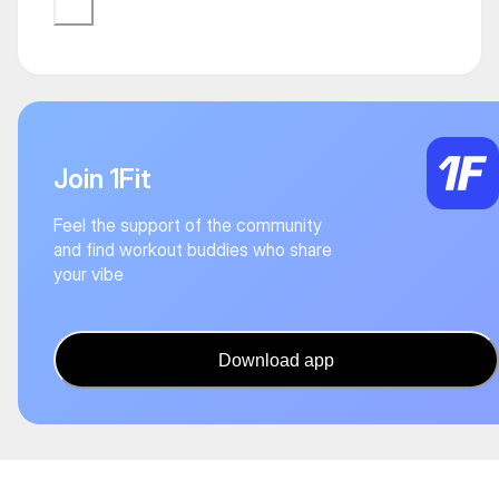
Join 1Fit
Feel the support of the community
and find workout buddies who share
your vibe
Download app