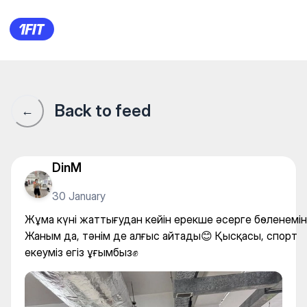
Жұма күні жаттығудан кейін
Back to feed
←
DinM
30 January
Жұма күні жаттығудан кейін ерекше әсерге бөленемін
Жаным да, тәнім де алғыс айтады😊 Қысқасы, спорт
екеуміз егіз ұғымбыз✊