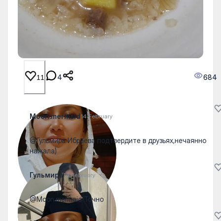
4
684
11
Moon.mermaid
14 February
@Гульмира Ибраева подтвердите в друзьях,нечаянно
нажала)
Гульмира
14 February
@Moon.mermaid Точно