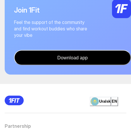
Join 1Fit
Feel the support of the community
and find workout buddies who share
your vibe
Download app
Uralsk
EN
Partnership