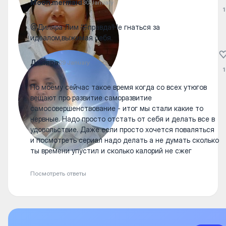
Moon.mermaid
30 January
1
@Диляра Лим 🤣правда!Не гнаться за
идеалом,выжимая себя.
Диляра
29 January
1
По моему сейчас такое время когда со всех утюгов
вещают про развитие саморазвитие
самосовершенствование - итог мы стали какие то
нервные. Надо просто отстать от себя и делать все в
удовольствие. Даже если просто хочется поваляться
и посмотреть сериал надо делать а не думать сколько
ты времени упустил и сколько калорий не сжег
Посмотреть ответы