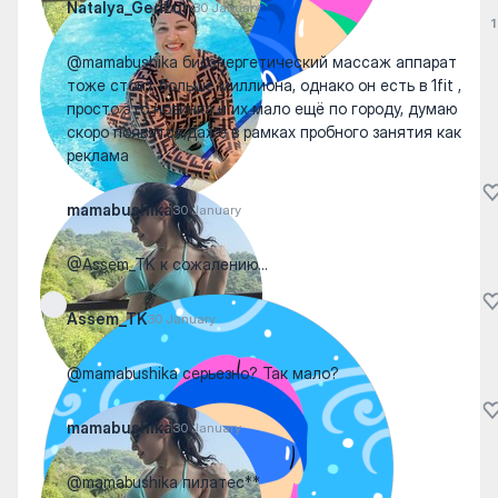
Natalya_Gedzun
30 January
1
@mamabushika биоэнергетический массаж аппарат
тоже стоит больше миллиона, однако он есть в 1fit ,
просто это новинка и их мало ещё по городу, думаю
скоро появятся,даже в рамках пробного занятия как
реклама
mamabushika
30 January
@Assem_TK к сожалению…
Assem_TK
30 January
@mamabushika серьезно? Так мало?
mamabushika
30 January
@mamabushika пилатес**