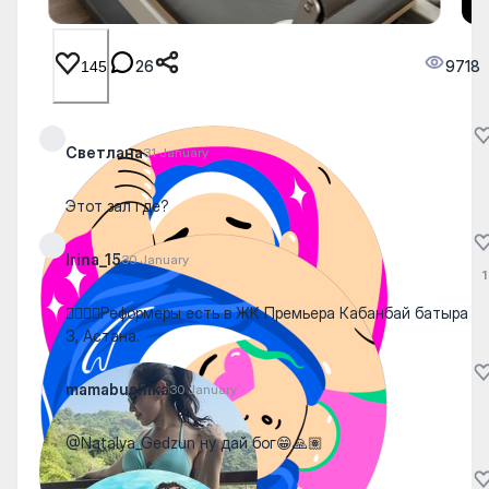
26
9718
145
Светлана
31 January
Этот зал где?
Irina_15
30 January
1
🤸‍♀️🧘‍♀️Реформеры есть в ЖК Премьера Кабанбай батыра
3, Астана.
mamabushika
30 January
@Natalya_Gedzun ну дай бог😁🙏🏽