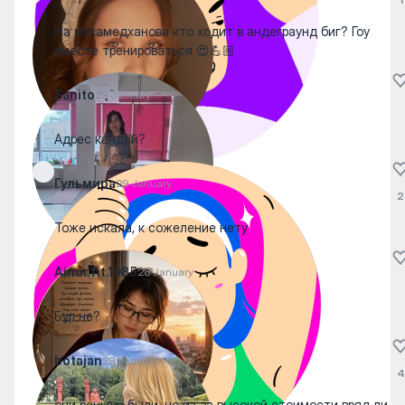
На мухамедханова кто ходит в андеграунд биг? Гоу
вместе тренироваться 😍💪🏼
Sanito
29 January
Адрес кандай?
Гульмира
29 January
2
Тоже искала, к сожеление нету
Ainur.fit.1985
28 January
Бұл не?
botajan
28 January
4
они раньше были, но из-за высокой стоимости вряд ли