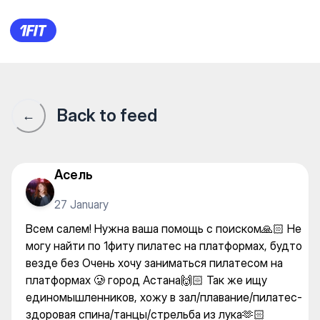
Всем салем! Нужна ваша пом
Back to feed
←
Асель
27 January
Всем салем! Нужна ваша помощь с поиском🙏🏻 Не
могу найти по 1фиту пилатес на платформах, будто
везде без Очень хочу заниматься пилатесом на
платформах 🥲 город Астана🙌🏻 Так же ищу
единомышленников, хожу в зал/плавание/пилатес-
здоровая спина/танцы/стрельба из лука🫶🏻