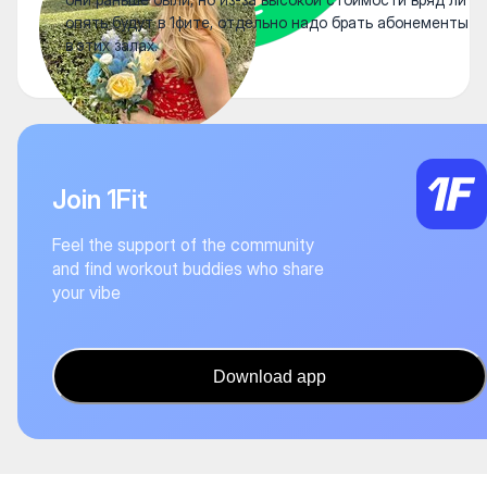
опять будут в 1фите, отдельно надо брать абонементы
в этих залах.
Join 1Fit
Feel the support of the community
and find workout buddies who share
your vibe
Download app