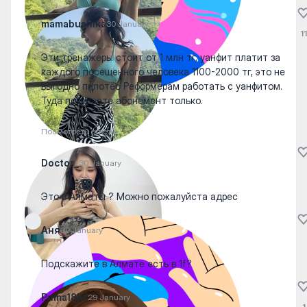
mamabushika
30 January
11
Эти тренажеры стоит от 1 млн тг, уанфит платит за
каждого посещенного человека 1100-2000 тг, это не
выгодно пилотес Реформерам работать с уанфитом.
Туда покупаете абонемент только.
Посмотреть ответы
Doctor_
30 January
Это в Алматы ? Можно пожалуйста адрес
Аня
30 January
Подскажите в Алмате есть в 1f?
Puma18kz
29 January
1