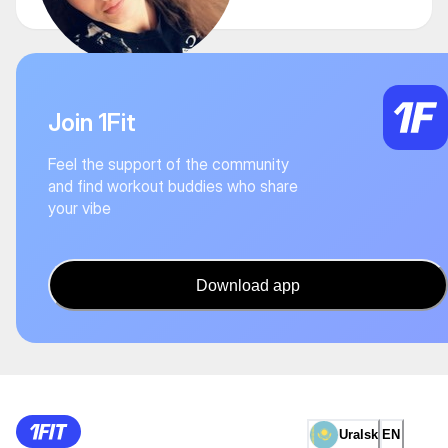
Join 1Fit
Feel the support of the community
and find workout buddies who share
your vibe
Download app
Uralsk
EN