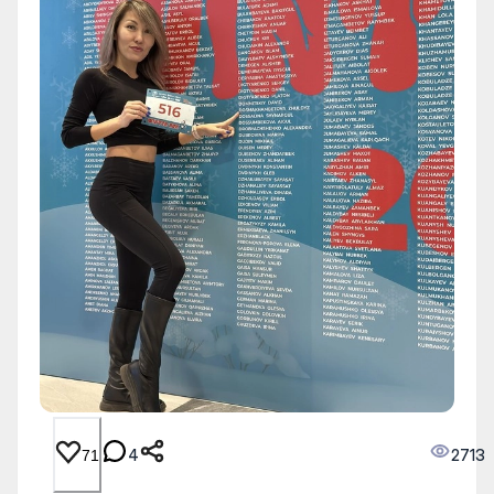
4
2713
71