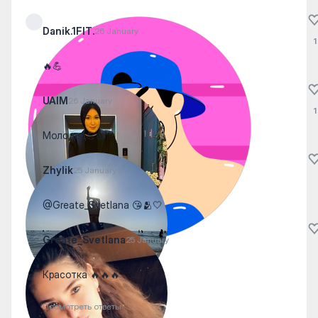
Danik.1FIT.
26 January
1
🔥💪
UAIM
26 January
1
Молодец💪👍
Zhylik
25 January
@Greate_Svetlana 😘🫂🤍
Greate_Svetlana
25 January
Красотка 🔥🔥🔥
Посмотреть ответы