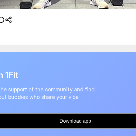
n 1Fit
the support of the community and find
ut buddies who share your vibe
Download app