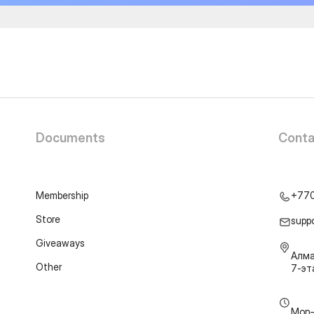
Documents
Conta
Membership
+77
Store
supp
Giveaways
Алма
Other
7-э
Mon–