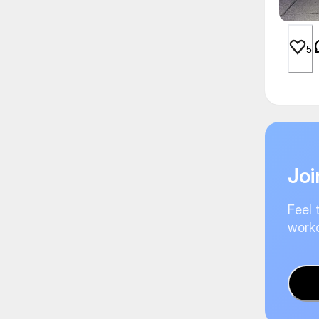
5
Joi
Feel 
worko