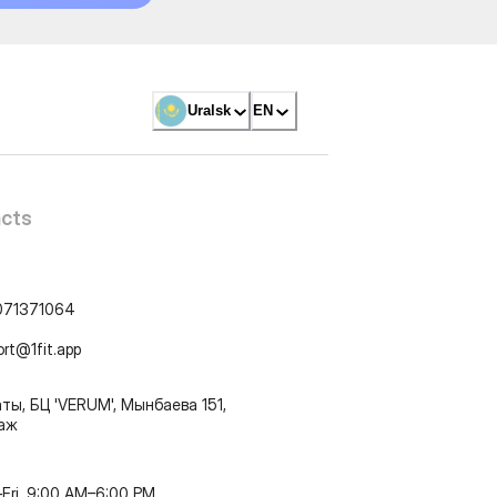
Uralsk
EN
cts
071371064
ort@1fit.app
ты, БЦ 'VERUM', Мынбаева 151,
таж
Fri, 9:00 AM–6:00 PM