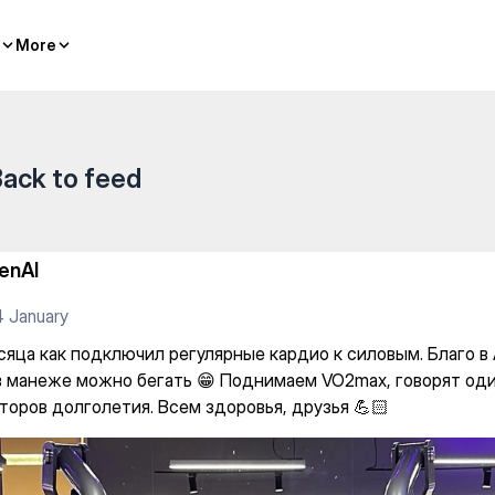
егулярные кардио к силовым
More
More
ack to feed
enAI
 January
сяца как подключил регулярные кардио к силовым. Благо в
в манеже можно бегать 😁 Поднимаем VO2max, говорят оди
торов долголетия. Всем здоровья, друзья 💪🏻