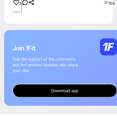
104
3
Join 1Fit
Feel the support of the community
and find workout buddies who share
your vibe
Download app