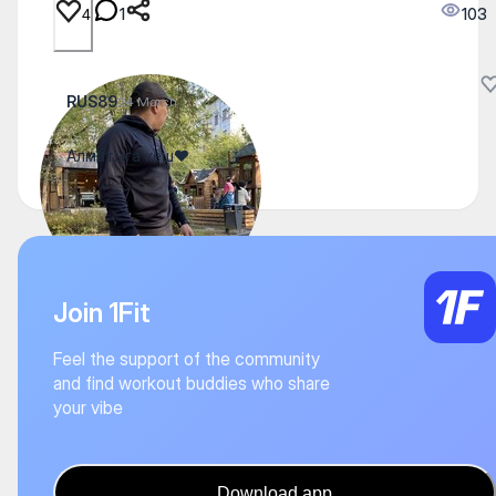
1
103
4
RUS89
24 March
Алматыга кеш❤️
Join 1Fit
Feel the support of the community
and find workout buddies who share
your vibe
Download app