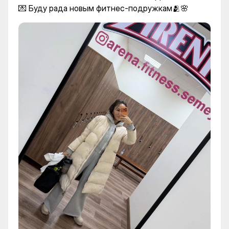
💌 Буду рада новым фитнес-подружкам🫂🌸