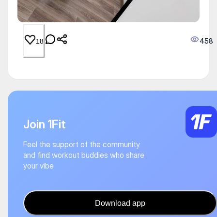
458
18
Join 1Fit
Feel the support of the community
and find workout buddies who share
your vibe
Download app