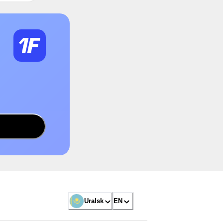
Uralsk
EN