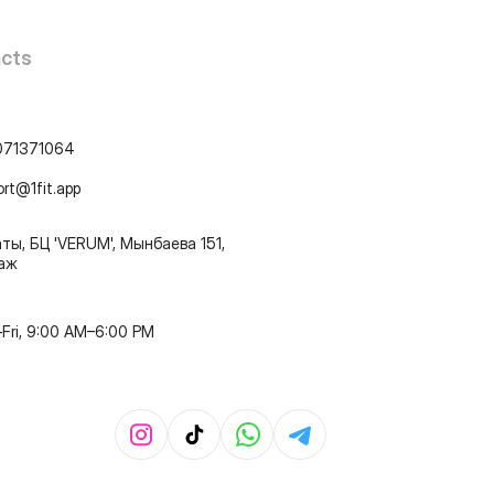
cts
071371064
ort@1fit.app
ты, БЦ 'VERUM', Мынбаева 151,
таж
Fri, 9:00 AM–6:00 PM