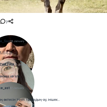
7
ke_Saq
18 January
💪🏻💪🏻
ZHAZIRA
17 January
анама кв алу
ke_ast
17 January
ң өкпесін теуіп тастадың-ау, інішек...