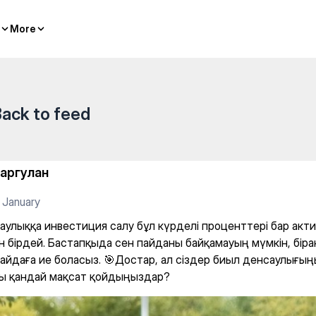
алу бұл күрделі проценттер
More
More
ack to feed
аргулан
 January
аулыққа инвестиция салу бұл күрделі проценттері бар акт
н бірдей. Бастапқыда сен пайданы байқамауың мүмкін, бір
пайдаға ие боласыз. 🎯Достар, ал сіздер биыл денсаулығың
ы қандай мақсат қойдыңыздар?