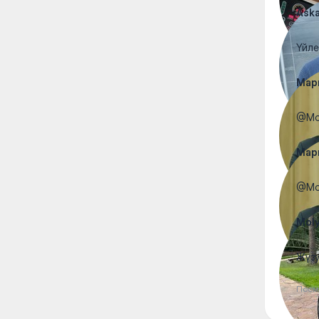
Ask
Үйле
Мар
@Mol
Мар
@Mol
Moly
Жүзу
Посм