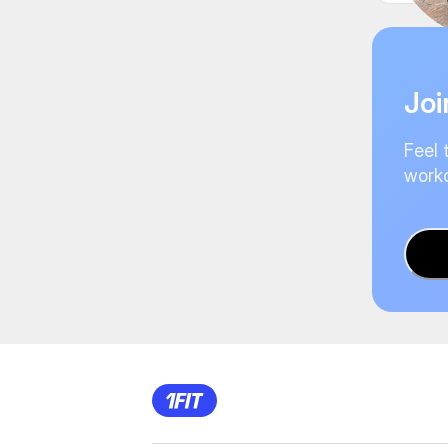
Joi
Feel 
worko