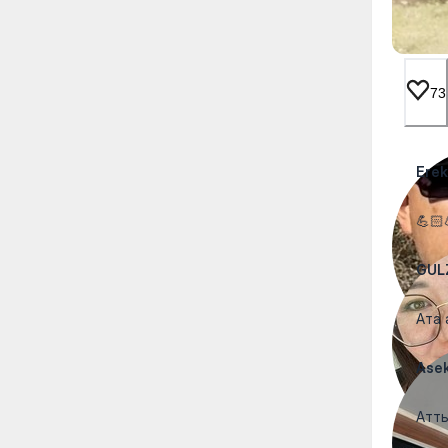
73
Ere
💪🏻
GUL
Ата 
Ase
Атты