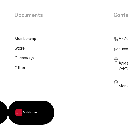
Documents
Conta
Membership
+77
Store
supp
Giveaways
Алма
Other
7-э
Mon–
Available on