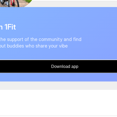
n 1Fit
the support of the community and find
ut buddies who share your vibe
Download app