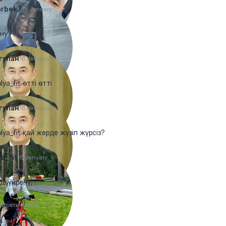
arbek7
16 January
ну
гулан
16 January
ya_fit өтті өтті
гулан
16 January
ya_fit қай жерде жүзіп жүрсіз?
a_fit
16 January
ді үйрену)
отреть ответы