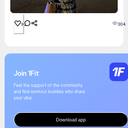
304
9
Join 1Fit
Feel the support of the community
and find workout buddies who share
your vibe
Download app