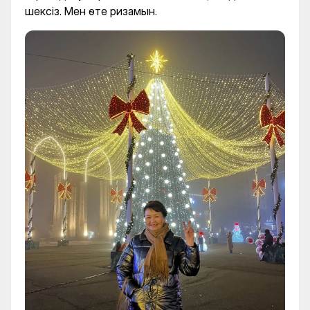
шексіз. Мен өте ризамын.