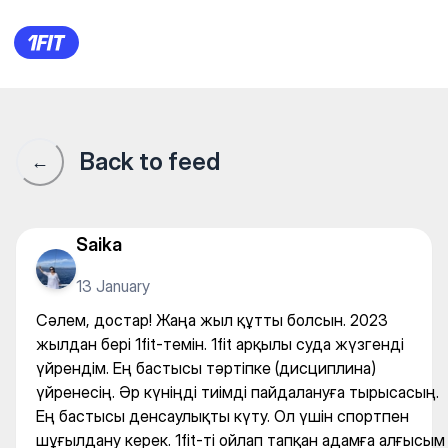
Сәлем, достар! Жаңа жыл құт
Back to feed
←
Saika
13 January
Сәлем, достар! Жаңа жыл құтты болсын. 2023
жылдан бері 1fit-темін. 1fit арқылы суда жүзгенді
үйрендім. Ең бастысы тәртіпке (дисциплина)
үйренесің. Әр күніңді тиімді пайдалануға тырысасың.
Ең бастысы денсаулықты күту. Ол үшін спортпен
шұғылдану керек. 1fit-ті ойлап тапқан адамға алғысым