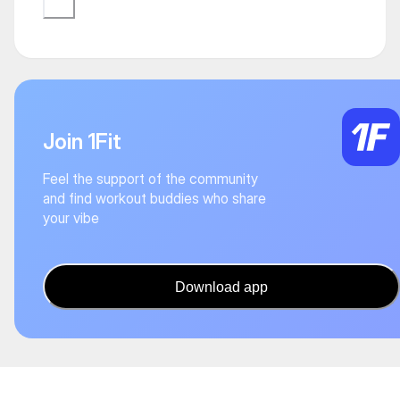
Join 1Fit
Feel the support of the community
and find workout buddies who share
your vibe
Download app