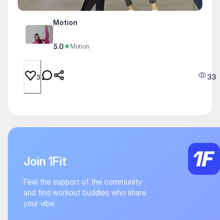
Motion
5.0
★
Motion
33
3
Join 1Fit
Feel the support of the community
and find workout buddies who share
your vibe