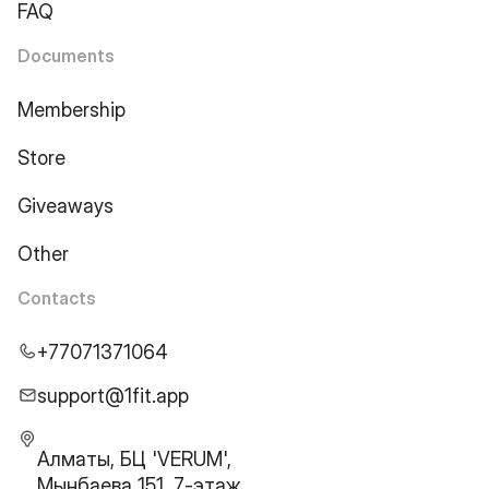
FAQ
Documents
Membership
Store
Giveaways
Other
Contacts
+77071371064
support@1fit.app
Алматы, БЦ 'VERUM',
Мынбаева 151, 7-этаж