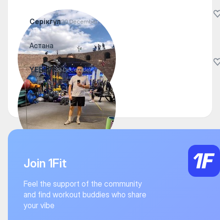
Серікгүл
20 December
Астана
YERKIN
20 December
Қай қала?
Join 1Fit
Feel the support of the community
and find workout buddies who share
your vibe