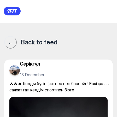
🔥🔥🔥 болды бүгін фитнес пе
Back to feed
←
Серікгүл
13 December
🔥🔥🔥 болды бүгін фитнес пен бассейн! Ескі қалаға
саяхаттап келдім спортпен бірге