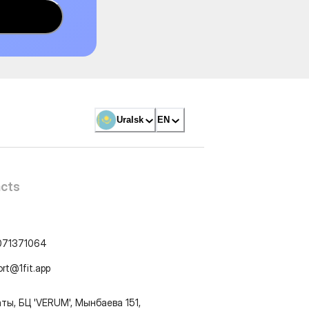
Uralsk
EN
cts
071371064
ort@1fit.app
ты, БЦ 'VERUM', Мынбаева 151,