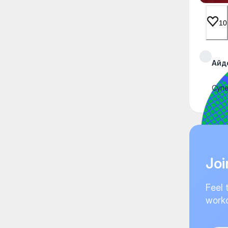
10
Айд
Супе
Joi
Feel 
worko