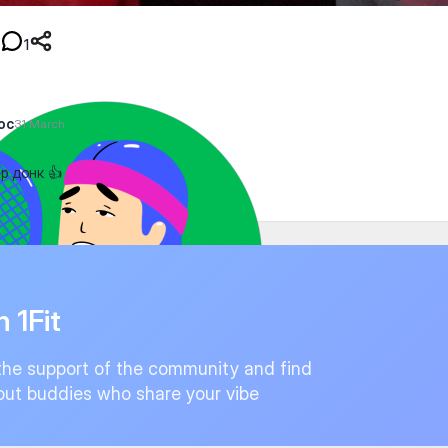
1
ос
31 March
р донк 👍
n 1Fit
the support of the community and find
ut buddies who share your vibe