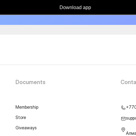
Download app
Documents
Conta
Membership
+77
Store
supp
Giveaways
Алма