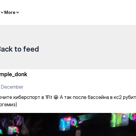
t 😁 А так после бассейна в 
More
More
ack to feed
imple_donk
2 December
ите киберспорт в 1Fit 😁 А так после бассейна в кс2 руби
ргемиз)