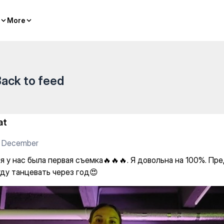
More
More
ack to feed
at
2 December
я у нас была первая съемка🔥🔥🔥. Я довольна на 100%. Пр
уду танцевать через год😍