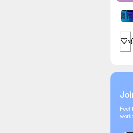
3
Joi
Feel 
worko