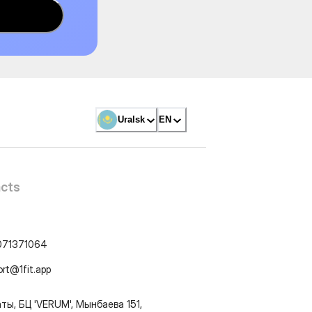
Uralsk
EN
cts
071371064
ort@1fit.app
ты, БЦ 'VERUM', Мынбаева 151,