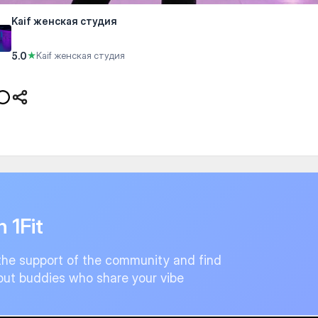
Kaif женская студия
5.0
★
Kaif женская студия
n 1Fit
the support of the community and find
ut buddies who share your vibe