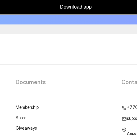
Download app
Documents
Conta
Membership
+77
Store
supp
Giveaways
Алма