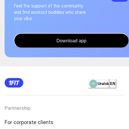
Feel the support of the community
and find workout buddies who share
your vibe
Download app
Uralsk
EN
Partnership
For corporate clients