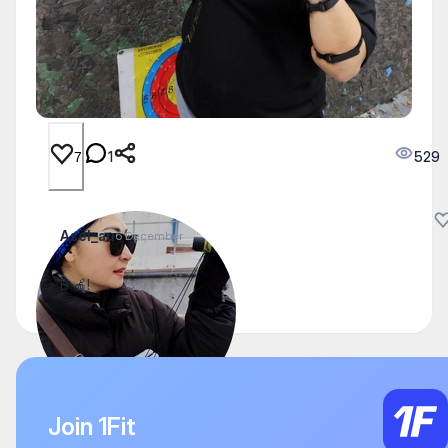
1
529
7
Asel_au
6 December
В 🍎!
Join 1Fit