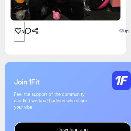
61
3
Join 1Fit
Feel the support of the community
and find workout buddies who share
your vibe
Download app