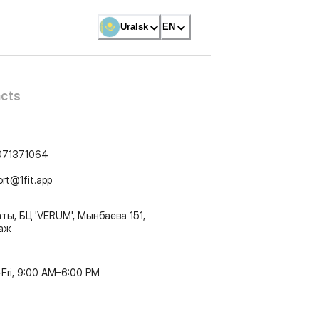
Uralsk
EN
cts
071371064
ort@1fit.app
ты, БЦ 'VERUM', Мынбаева 151,
таж
Fri, 9:00 AM–6:00 PM