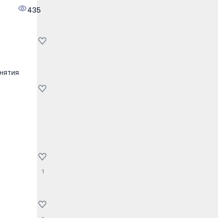
435
анятия
1