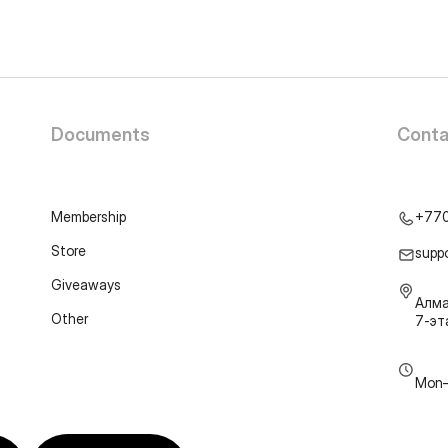
Documents
Conta
Membership
+77
Store
supp
Giveaways
Алма
Other
7-э
Mon–