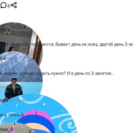
4
rable
8 December
n04 когда как получается, бывает день не хожу, другой день 3 з
n04
7 December
в неделю сколько ходить нужно? И в день по 3 занятия...
отреть ответы
куль
3 December
ина точно👍
shan_B
2 December