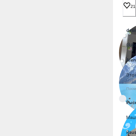
21
desi
@Ale
Ale
Это 
Посм
Рыс
Маш
Rau