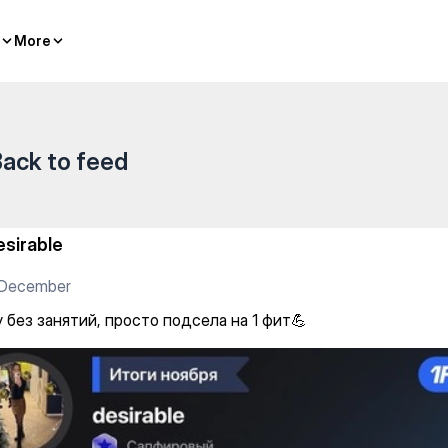
подсела на 1 фит💪
More
More
ack to feed
esirable
 December
 без занятий, просто подсела на 1 фит💪