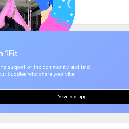
n 1Fit
the support of the community and find
ut buddies who share your vibe
Download app