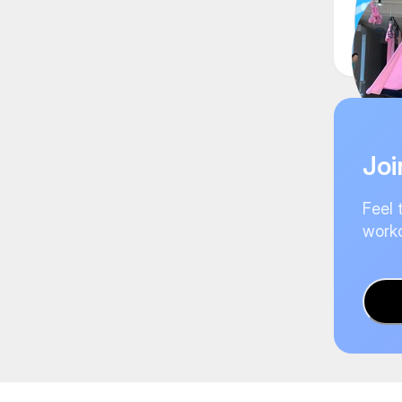
😎👍
Joi
Feel 
worko