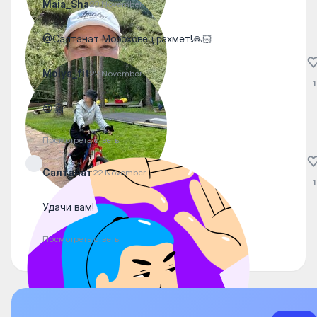
Maia_Sha
23 November
@Салтанат Мороховец рахмет!🙏🏻
Molya_fit
22 November
1
😍🤗
Посмотреть ответы
Салтанат
22 November
1
Удачи вам!
Посмотреть ответы