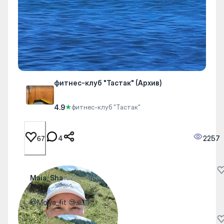
фитнес-клуб "Тастак" (Архив)
4.9
★
фитнес-клуб "Тастак"
4
2257
67
Maia_Sha
23 November
@Molya_fit 😍🙏🏻