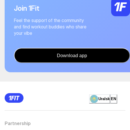
Join 1Fit
Feel the support of the community
and find workout buddies who share
your vibe
Download app
Uralsk
EN
Partnership