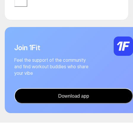
Join 1Fit
Feel the support of the community
and find workout buddies who share
your vibe
Download app