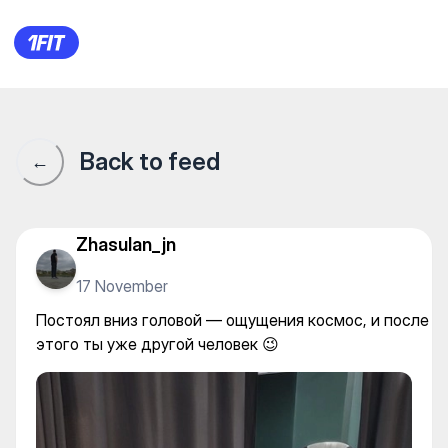
Ажар массаж орталыгы — N
Back to feed
←
Zhasulan_jn
17 November
Постоял вниз головой — ощущения космос, и после
этого ты уже другой человек 😉