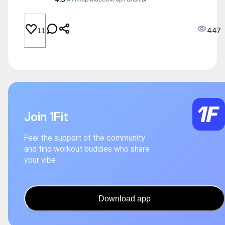
447
11
Join 1Fit
Feel the support of the community
and find workout buddies who share
your vibe
Download app