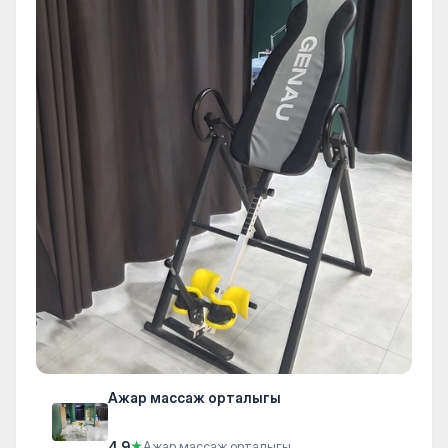
Ажар массаж орталыгы
4.9
★
Ажар массаж орталыгы