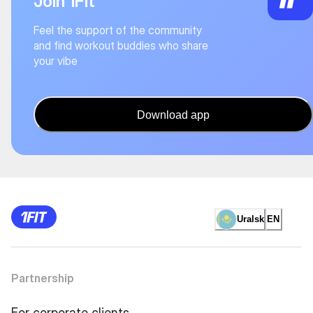
Join 1Fit
Feel the support of the community
and find workout buddies who share
your vibe
Download app
Uralsk
EN
Partnership
For corporate clients