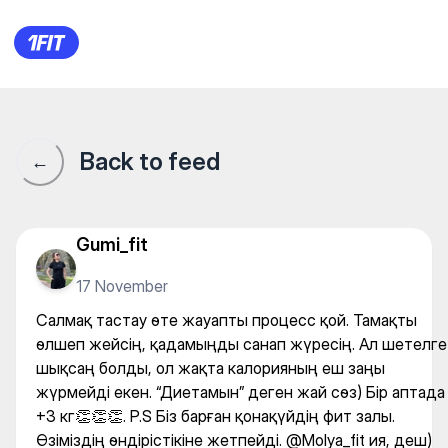
Салмақ тастау өте жауапты 
Back to feed
←
Gumi_fit
17 November
Салмақ тастау өте жауапты процесс қой. Тамақты
өлшеп жейсің, қадамыңды санап жүресің. Ал шетелге
шықсаң болды, ол жақта калорияның еш заңы
жүрмейді екен. “Диетамын” деген жай сөз) Бір аптада
+3 кг👏👏👏. P.S Біз барған қонақүйдің фит залы.
Өзіміздің өндірістікіне жетпейді. @Molya_fit ия, деш)