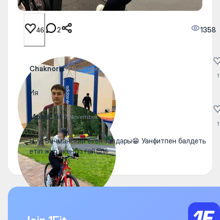
2
1358
46
Chaknoris
17 November
1
Ия
Molya_fit
17 November
1
Нуу) Бичманский екен залдары😁 Уанфитпен балдеть
етіп жүр екенбіз ғой😎🤟