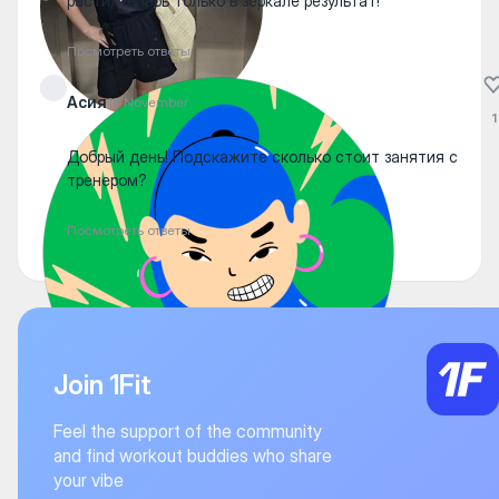
расти).Теперь только в зеркале результат!
Посмотреть ответы
Асия
16 November
1
Добрый день! Подскажите сколько стоит занятия с
тренером?
Посмотреть ответы
Join 1Fit
Feel the support of the community
and find workout buddies who share
your vibe