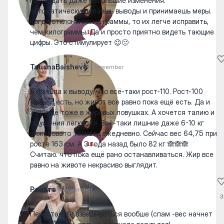
наблюдать даже небольшие изменения:
автоматически делаешь выводы и принимаешь меры.
Когда отклонения на граммы, то их легче исправить,
чем килограммы. Да и просто приятно видеть тающие
цифры. Это стимулирует 😉🙂
TatianaBaisheva
19 November
Я пришла к выводу, что всё-таки рост-110. Рост-100
сейчас есть, но живот все равно пока ещё есть. Да и
жир ещё тоже в жировых ловушках. А хочется талию и
ощущения лёгкости. Всё-таки лишние даже 6-10 кг
тяжеловато таскать ежедневно. Сейчас вес 64,75 при
росте 163 см. А 3 года назад было 82 кг 🙈🙈🙈
Считаю. что пока ещё рано останавливаться. Жир все
равно на животе некрасиво выглядит.
Рената
18 November
3
Перестаньте взвешиваться вообше (спам -вес начнет