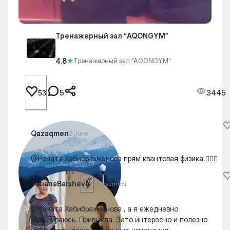
Тренажерный зал “AQONGYM”
4.8
★
Тренажерный зал “AQONGYM”
5
3445
53
Qazaqmen
2 June
@Рената Хабибрахманова прям квантовая физика 👍🏻🙂
TatianaBaisheva
19 November
@Рената Хабибрахманова , а я ежедневно
взвешиваюсь. Привыкла. Зато интересно и полезно