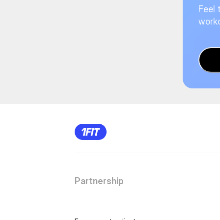
Feel 
worko
Partnership