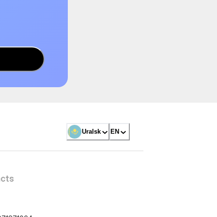
Uralsk
EN
cts