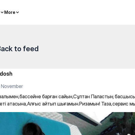
рған сайын,Сұлтан Паластың
More
More
ack to feed
idosh
2 November
залымен,бассейне барған сайын,Сұлтан Паластың басшыс
жеті атасына,Алғыс айтып шығамын.Ризамын! Таза,сервис м