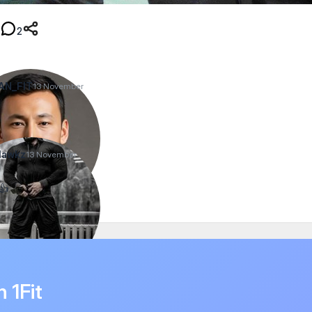
2
AN_FIT
13 November
lawkz
13 November
👍
n 1Fit