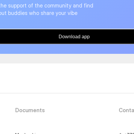
the support of the community and find
ut buddies who share your vibe
Download app
Documents
Conta