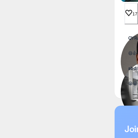
17
QYR
😄👍
abdi
😁😁
Joi