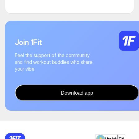
Join 1Fit
Feel the support of the community
and find workout buddies who share
your vibe
Download app