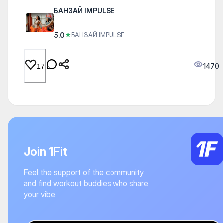
БАНЗАЙ IMPULSE
5.0
★
БАНЗАЙ IMPULSE
1470
17
Join 1Fit
Feel the support of the community
and find workout buddies who share
your vibe