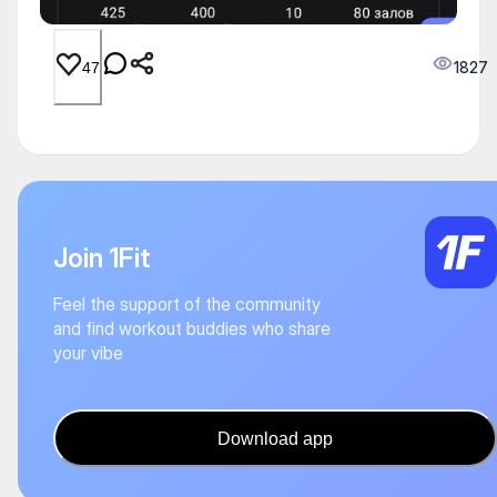
1827
47
Join 1Fit
Feel the support of the community
and find workout buddies who share
your vibe
Download app