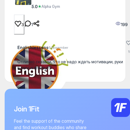
5.0
★
Alpha Gym
1
199
3
Englishlessons
6 November
1
Отлично сказали, что не надо ждать мотивации, руки
в ноги и вперед🫡
Join 1Fit
Feel the support of the community
and find workout buddies who share