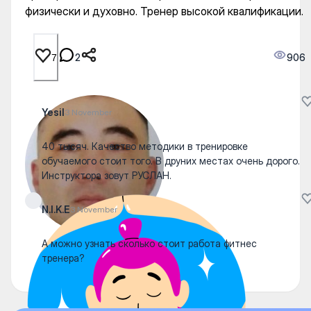
физически и духовно. Тренер высокой квалификации.
2
906
7
Yesil
3 November
40 тысяч. Качество методики в тренировке
обучаемого стоит того. В друних местах очень дорого.
Инструктора зовут РУСЛАН.
N.I.K.E
3 November
А можно узнать сколько стоит работа фитнес
тренера?