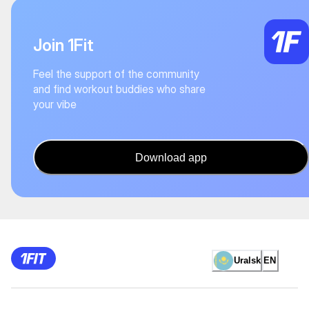
Join 1Fit
Feel the support of the community
and find workout buddies who share
your vibe
Download app
Uralsk
EN