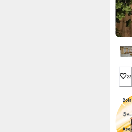
23
Bola
@Ass
Ase