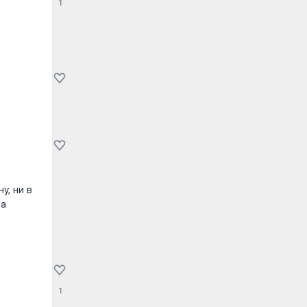
1
у, ни в
на
1