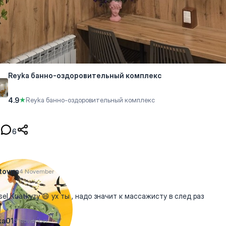
Reyka банно-оздоровительный комплекс
4.9
★
Reyka банно-оздоровительный комплекс
6
tovna
4 November
el Kuatkyzy 😄 ух ты , надо значит к массажисту в след раз
ka01
3 November