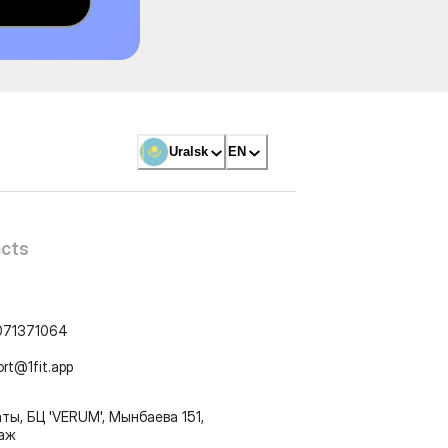
Uralsk
EN
cts
071371064
ort@1fit.app
ты, БЦ 'VERUM', Мынбаева 151,
таж