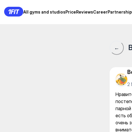
Reyka банно-оздоровительны
All gyms and studios
All gyms and studios
Price
Price
Reviews
Reviews
Career
Career
Partnership
Partnership
B
←
B
2
Нравит
постеп
парной 
есть о
очень 
внимат