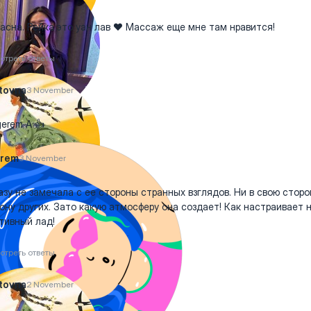
асна. Рейка это уан лав ❤️ Массаж еще мне там нравится!
отреть ответы
tovna
3 November
erem A 👍
erem
3 November
азу не замечала с ее стороны странных взглядов. Ни в свою сторон
ону других. Зато какую атмосферу она создает! Как настраивает 
тивный лад!
отреть ответы
tovna
2 November