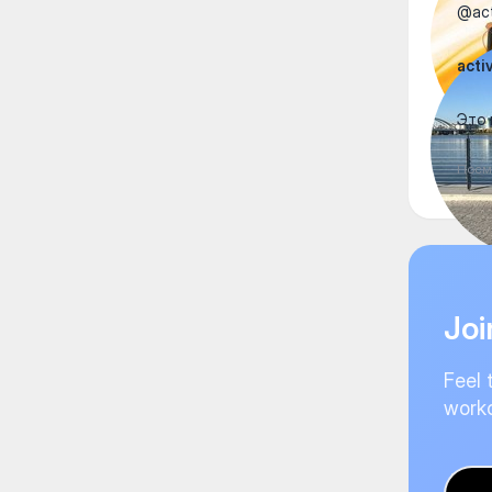
@act
acti
Это 
Посм
Joi
Feel 
worko