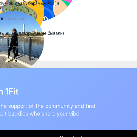
ive. 😁 дааа , барамын ғой )))
ve.
2 November
вы еще в лавариуме не бывали)
отреть ответы
n 1Fit
the support of the community and find
ut buddies who share your vibe