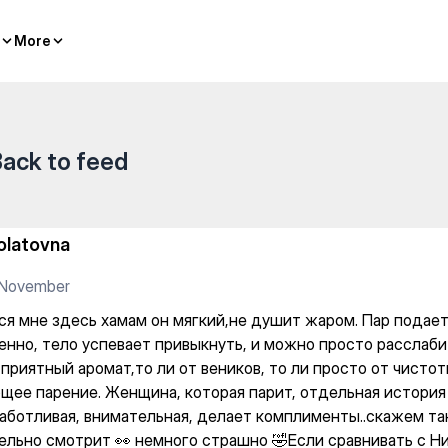
й комплекс — Recovery proc
More
More
ack to feed
olatovna
 November
ся мне здесь хамам он мягкий,не душит жаром. Пар подае
енно, тело успевает привыкнуть, и можно просто расслаби
приятный аромат,то ли от веников, то ли просто от чистот
бщее парение. Женщина, которая парит, отдельная история
заботливая, внимательная, делает комплименты..скажем та
ельно смотрит 👀 немного страшно 🤣Если сравнивать с Н