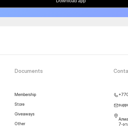
Download app
Documents
Conta
Membership
+77
Store
supp
Giveaways
Алма
Other
7-э