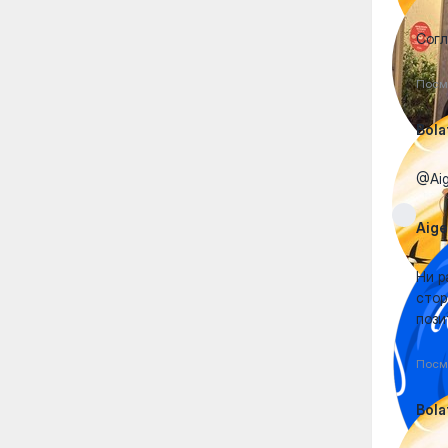
Согл
Посм
Bola
@Aig
Aig
Ни р
стор
пози
Посм
Bola