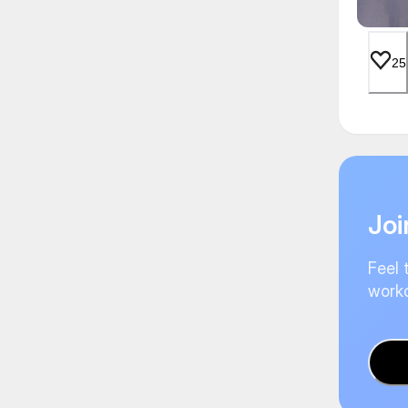
25
Joi
Feel 
worko