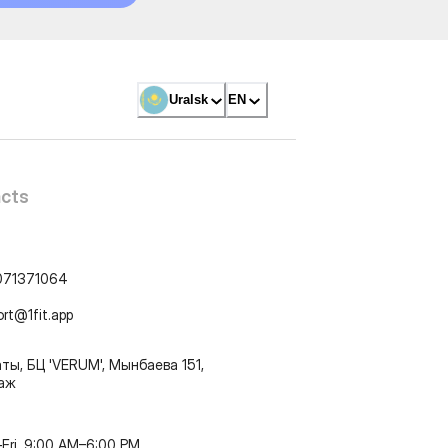
Uralsk
EN
cts
071371064
ort@1fit.app
ты, БЦ 'VERUM', Мынбаева 151,
таж
Fri, 9:00 AM–6:00 PM