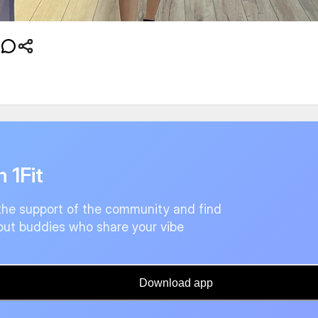
n 1Fit
the support of the community and find
ut buddies who share your vibe
Download app