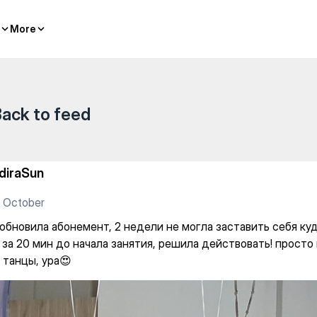
2 недели не могла заставить 
More
More
ack to feed
ndiraSun
 October
обновила абонемент, 2 недели не могла заставить себя куд
е за 20 мин до начала занятия, решила действовать! прост
 танцы, ура😍