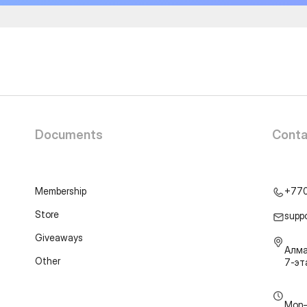
Documents
Conta
Membership
+77
Store
supp
Giveaways
Алма
Other
7-э
Mon–