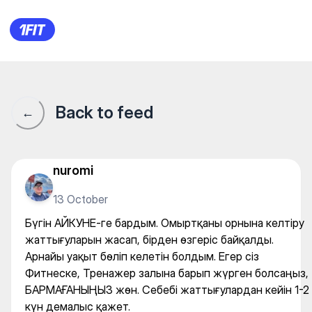
Айкуне Алматы на Байтурсын
Back to feed
←
nuromi
13 October
Бүгін АЙКУНЕ-ге бардым. Омыртқаны орнына келтіру
жаттығуларын жасап, бірден өзгеріс байқалды.
Арнайы уақыт бөліп келетін болдым. Егер сіз
Фитнеске, Тренажер залына барып жүрген болсаңыз,
БАРМАҒАНЫҢЫЗ жөн. Себебі жаттығулардан кейін 1-2
күн демалыс қажет.