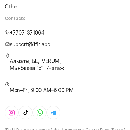
Other
Contacts
+77071371064
support@1fit.app
Алматы, БЦ 'VERUM',
Мынбаева 151, 7-этаж
Mon–Fri, 9:00 AM–6:00 PM
1Fit LLP is a participant of the Autonomous Cluster Fund “Park of