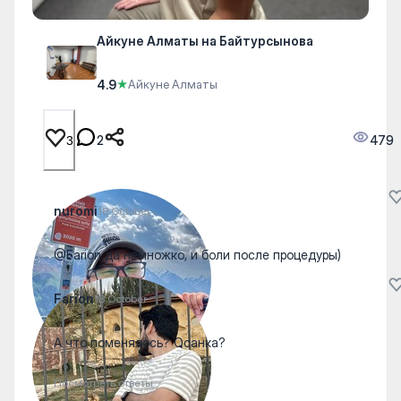
Айкуне Алматы на Байтурсынова
4.9
★
Айкуне Алматы
2
479
3
nuromi
18 October
@Farion да немножко, и боли после процедуры)
Farion
18 October
А что поменялось? Осанка?
Посмотреть ответы