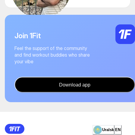
Join 1Fit
Feel the support of the community
and find workout buddies who share
your vibe
Download app
Uralsk
EN