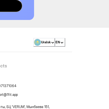
Uralsk
EN
cts
071371064
ort@1fit.app
ты, БЦ 'VERUM', Мынбаева 151,