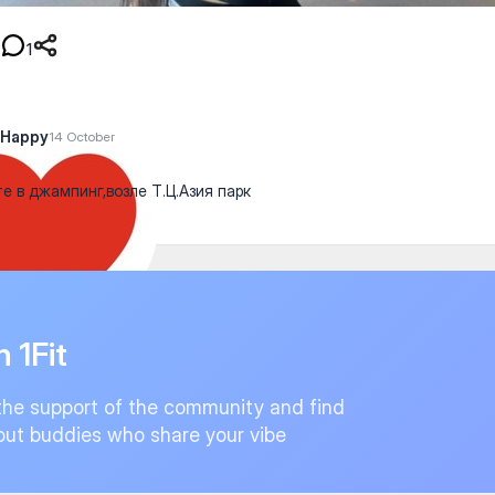
1
yHappy
14 October
е в джампинг,возле Т.Ц.Азия парк
n 1Fit
the support of the community and find
ut buddies who share your vibe