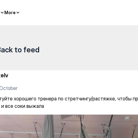
ра по стретчингу/растяжке, 
More
More
ack to feed
telv
 October
туйте хорошего тренера по стретчингу/растяжке, чтобы п
 и все соки выжала