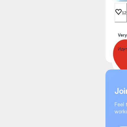
12
Ver
Идит
Joi
Feel 
worko