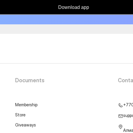
Download app
Documents
Conta
Membership
+77
Store
supp
Giveaways
Алма