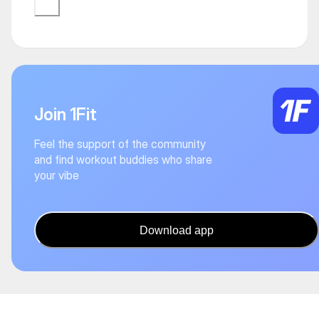
Join 1Fit
Feel the support of the community
and find workout buddies who share
your vibe
Download app