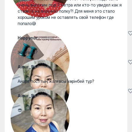
очень высоким под 2 метра или кто-то увидел как я
ставила на верхнюю полку?! Для меня это стало
хорошим уроком не оставлять свой телефон где
попало😅
Happynur
4 October
Жалғасы?
Ainur_S
4 October
Анара посттың жалғасы көрінбей тұр?
Ainur_S
4 October
😎
Посмотреть ответы