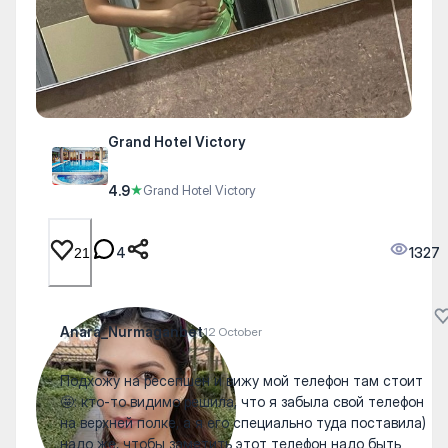
Grand Hotel Victory
4.9
★
Grand Hotel Victory
4
1327
21
Anara_Nurmaganbet
12 October
Подхожу на ресепшен и вижу мой телефон там стоит
🤩: кто-то видимо решила, что я забыла свой телефон
на верхней полке, а я его специально туда поставила)
надо же, чтобы заметить этот телефон надо быть