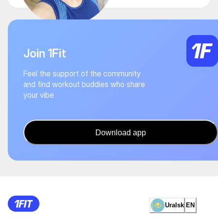
Join 1Fit
Feel the support of the community
and find workout buddies who share
your vibe
Download app
Uralsk
EN